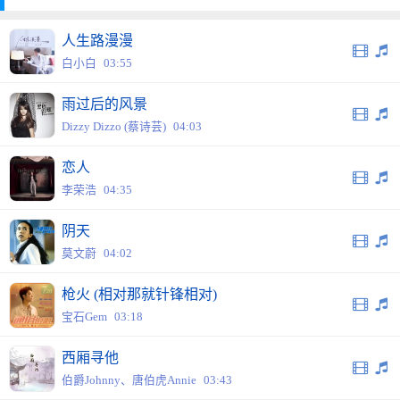
人生路漫漫
白小白
03:55
雨过后的风景
Dizzy Dizzo (蔡诗芸)
04:03
恋人
李荣浩
04:35
阴天
莫文蔚
04:02
枪火 (相对那就针锋相对)
宝石Gem
03:18
西厢寻他
伯爵Johnny、唐伯虎Annie
03:43