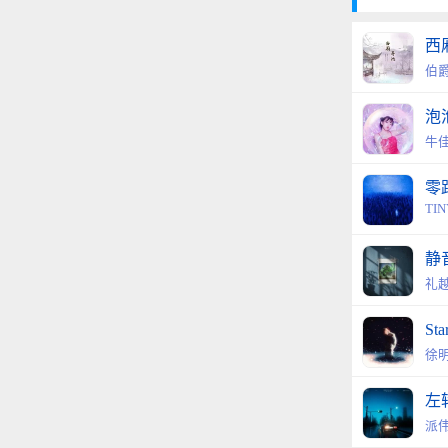
西
伯爵
泡
牛
零
TIN
静
礼
Sta
徐明
左转
派伟俊