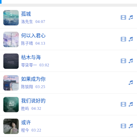
孤城
洛先生
04:07
何以入君心
陈子晴
04:13
枯木与海
零柒零一
03:02
如果成为你
陈锬翔
03:25
我们说好的
胜屿
04:32
或许
程今
03:22