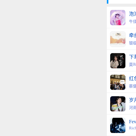
泡
牛
牵
银临
下
莫
红
蔡
岁
河南
Fev
Ric