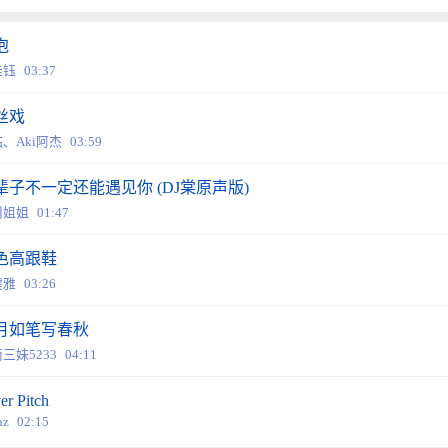
泡
佳钰
03:37
丝戏
、Aki阿杰
03:59
辈子不一定还能遇见你 (DJ棠原声版)
叫姐姐
01:47
色高跟鞋
健雅
03:26
月如笔写春秋
三妹5233
04:11
er Pitch
hz
02:15