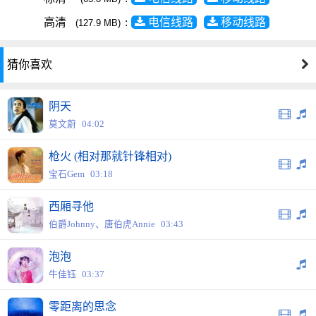
高清
:
电信线路
移动线路
(127.9 MB)
猜你喜欢
阴天
莫文蔚
04:02
枪火 (相对那就针锋相对)
宝石Gem
03:18
西厢寻他
伯爵Johnny、唐伯虎Annie
03:43
泡泡
牛佳钰
03:37
零距离的思念