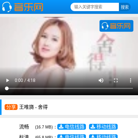
分享
王唯旖 - 舍得
流畅
:
电信线路
移动线路
(16.7 MB)
标清
:
电信线路
移动线路
(65.8 MB)