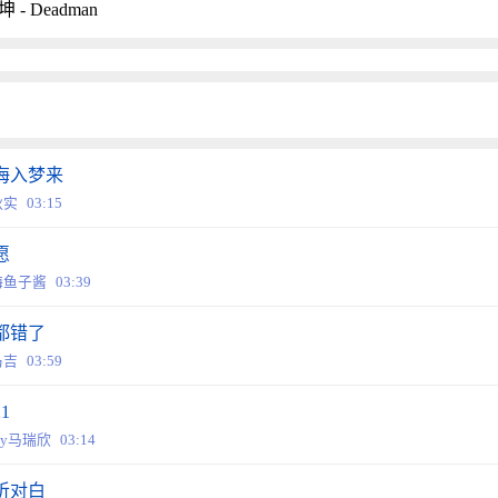
 - Deadman
海入梦来
秋实
03:15
愿
海鱼子酱
03:39
都错了
乃吉
03:59
21
xy马瑞欣
03:14
听对白