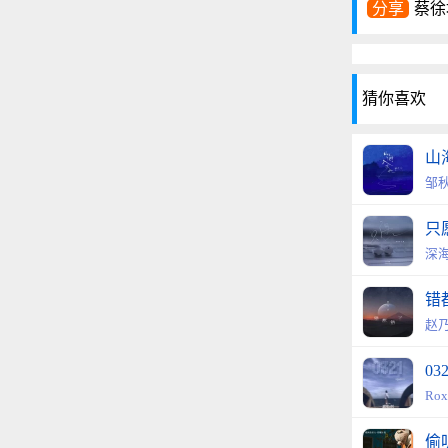
分享
蔡徐坤
猜你喜欢
山
邹
只
深
错
赵
03
Ro
偷