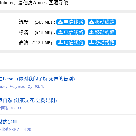
ohnny、唐伯虎Annie - 西厢寻他
流畅
:
电信线路
移动线路
(14.5 MB)
标清
:
电信线路
移动线路
(57.8 MB)
高清
:
电信线路
移动线路
(112.1 MB)
独Person (你对我的了解 无声的告别)
rme4、WhyAce、Zy
02:49
其自然 (让花是花 让树是树)
产阿发
02:00
傲的少年
北战NZBZ
04:20