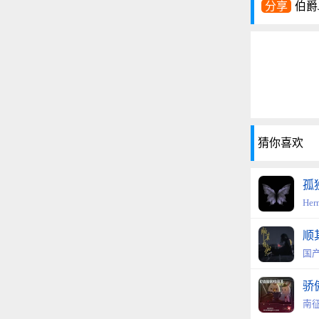
分享
伯爵J
猜你喜欢
孤
He
顺
国
骄
南征